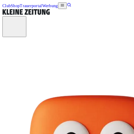
Club
Shop
Trauerportal
Werbung