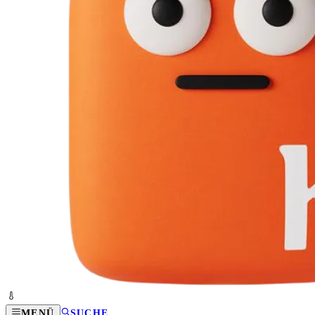
MENÜ
SUCHE