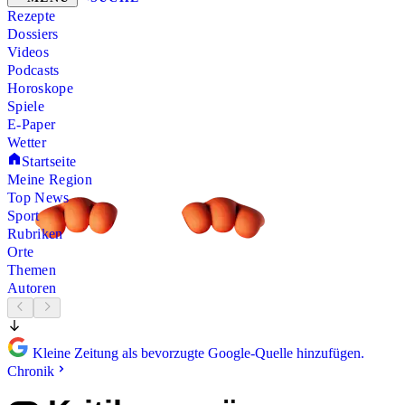
Rezepte
Dossiers
Videos
Podcasts
Horoskope
Spiele
E-Paper
Wetter
Startseite
Meine Region
Top News
Sport
Rubriken
Orte
Themen
Autoren
Kleine Zeitung als bevorzugte Google-Quelle hinzufügen.
Chronik