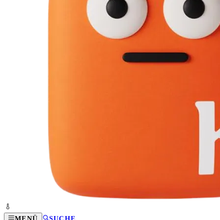
MENÜ
SUCHE