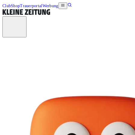
Club
Shop
Trauerportal
Werbung