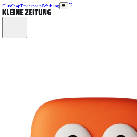
Club
Shop
Trauerportal
Werbung