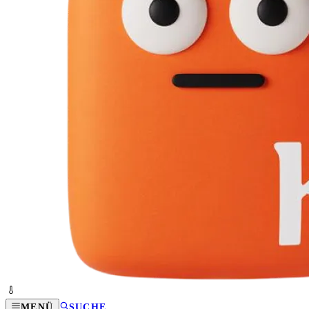
MENÜ
SUCHE