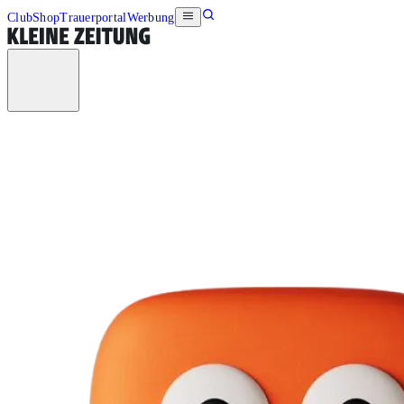
Club
Shop
Trauerportal
Werbung