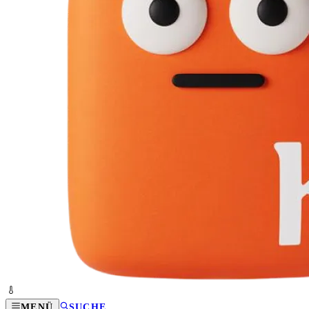
MENÜ
SUCHE