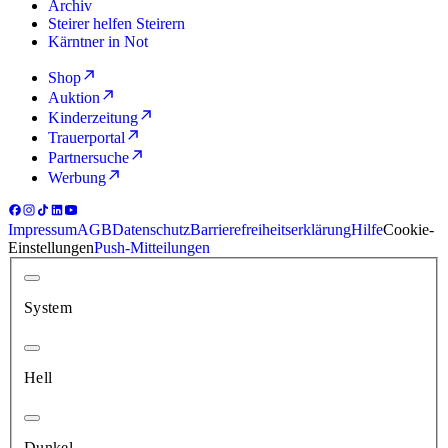
Archiv
Steirer helfen Steirern
Kärntner in Not
Shop
Auktion
Kinderzeitung
Trauerportal
Partnersuche
Werbung
Impressum
AGB
Datenschutz
Barrierefreiheitserklärung
Hilfe
Cookie-
Einstellungen
Push-Mitteilungen
System
Hell
Dunkel