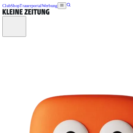
Club
Shop
Trauerportal
Werbung