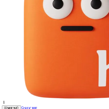
MENÜ
SUCHE