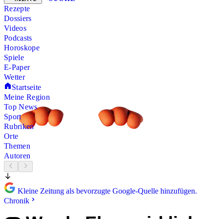
Rezepte
Dossiers
Videos
Podcasts
Horoskope
Spiele
E-Paper
Wetter
Startseite
Meine Region
Top News
Sport
Rubriken
Orte
Themen
Autoren
Kleine Zeitung als bevorzugte Google-Quelle hinzufügen.
Chronik