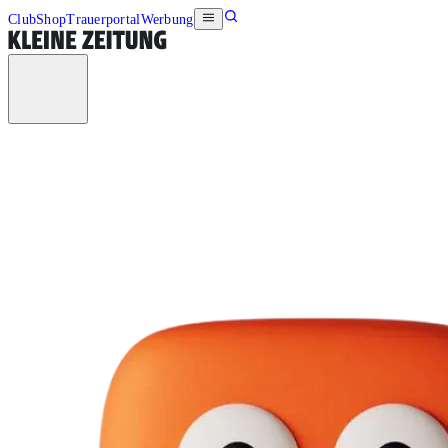
Club
Shop
Trauerportal
Werbung