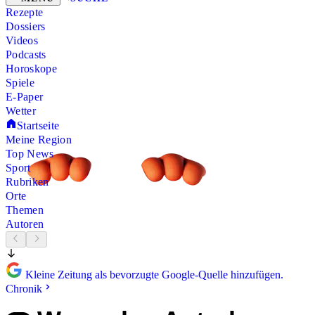
Rezepte
Dossiers
Videos
Podcasts
Horoskope
Spiele
E-Paper
Wetter
Startseite
Meine Region
Top News
Sport
Rubriken
Orte
Themen
Autoren
Kleine Zeitung als bevorzugte Google-Quelle hinzufügen.
Chronik