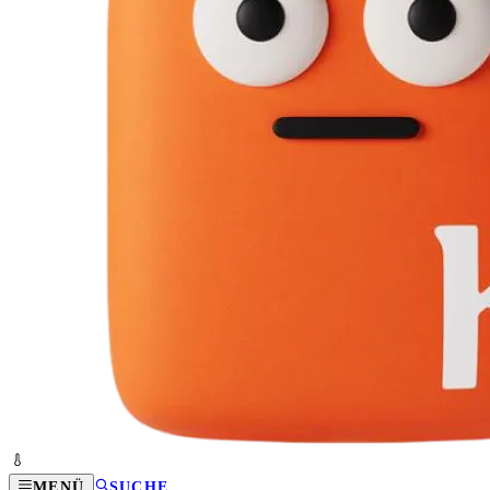
MENÜ
SUCHE