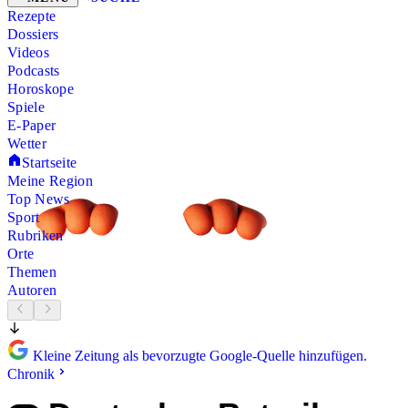
Rezepte
Dossiers
Videos
Podcasts
Horoskope
Spiele
E-Paper
Wetter
Startseite
Meine Region
Top News
Sport
Rubriken
Orte
Themen
Autoren
Kleine Zeitung als bevorzugte Google-Quelle hinzufügen.
Chronik