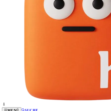
MENÜ
SUCHE