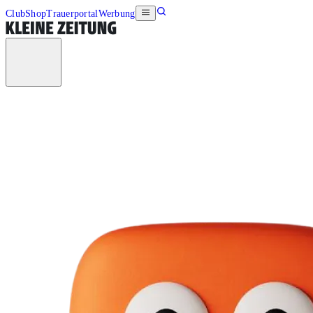
Club
Shop
Trauerportal
Werbung