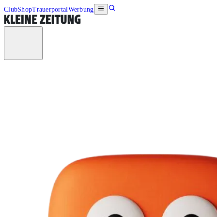
Club
Shop
Trauerportal
Werbung