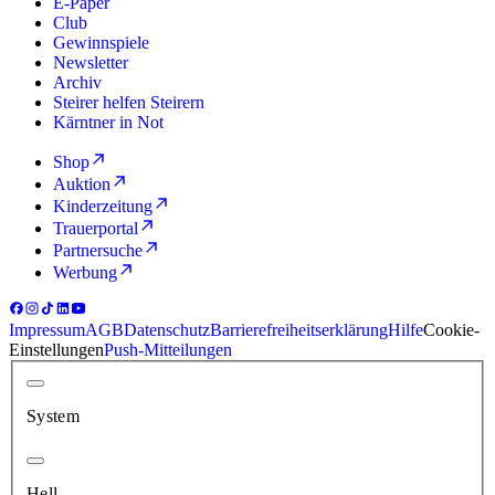
E-Paper
Club
Gewinnspiele
Newsletter
Archiv
Steirer helfen Steirern
Kärntner in Not
Shop
Auktion
Kinderzeitung
Trauerportal
Partnersuche
Werbung
Impressum
AGB
Datenschutz
Barrierefreiheitserklärung
Hilfe
Cookie-
Einstellungen
Push-Mitteilungen
System
Hell