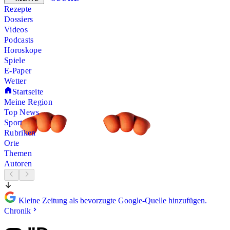
Rezepte
Dossiers
Videos
Podcasts
Horoskope
Spiele
E-Paper
Wetter
Startseite
Meine Region
Top News
Sport
Rubriken
Orte
Themen
Autoren
Kleine Zeitung als bevorzugte Google-Quelle hinzufügen.
Chronik