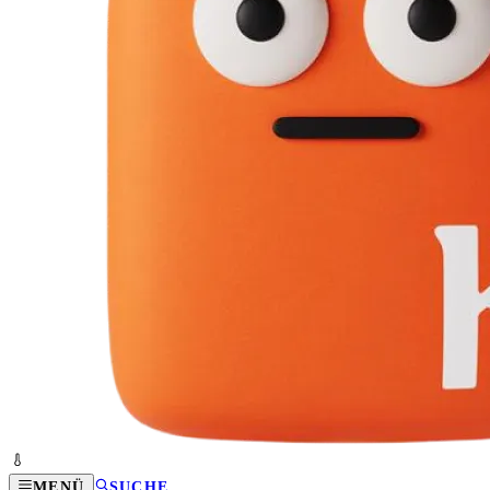
MENÜ
SUCHE