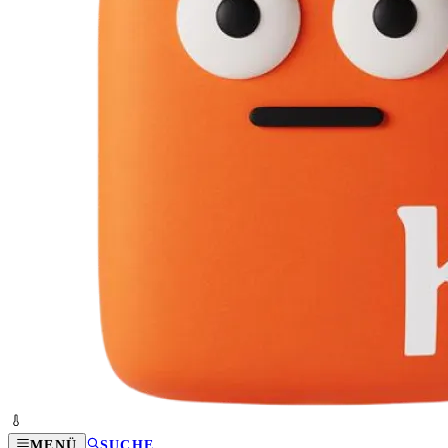
MENÜ
SUCHE