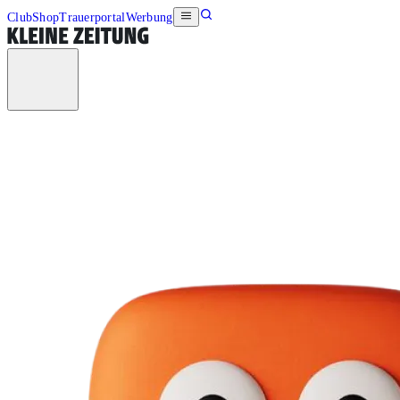
Club
Shop
Trauerportal
Werbung