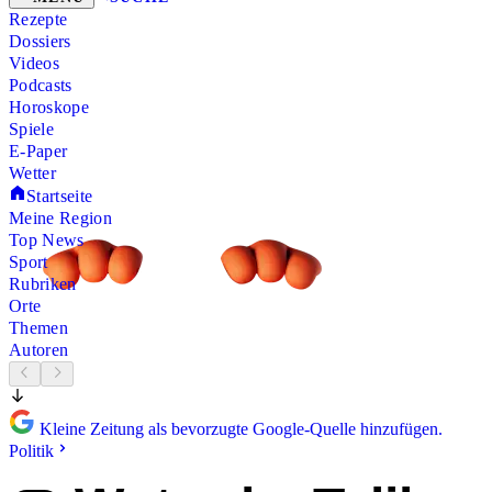
Rezepte
Dossiers
Videos
Podcasts
Horoskope
Spiele
E-Paper
Wetter
Startseite
Meine Region
Top News
Sport
Rubriken
Orte
Themen
Autoren
Kleine Zeitung als bevorzugte Google-Quelle hinzufügen.
Politik