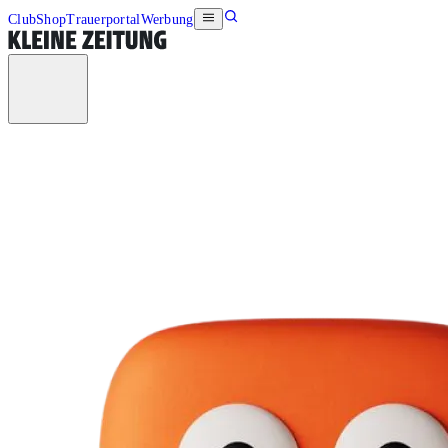
Club
Shop
Trauerportal
Werbung