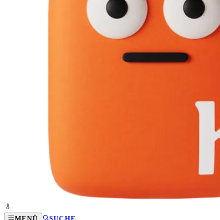
MENÜ
SUCHE