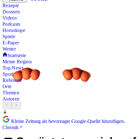
Rezepte
Dossiers
Videos
Podcasts
Horoskope
Spiele
E-Paper
Wetter
Startseite
Meine Region
Top News
Sport
Rubriken
Orte
Themen
Autoren
Kleine Zeitung als bevorzugte Google-Quelle hinzufügen.
Chronik