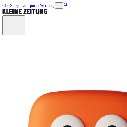
Club
Shop
Trauerportal
Werbung