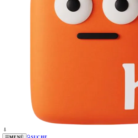
MENÜ
SUCHE