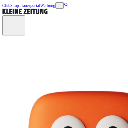
Club
Shop
Trauerportal
Werbung