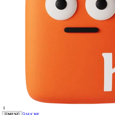
MENÜ
SUCHE