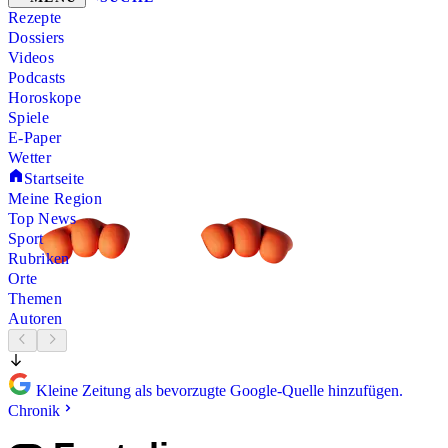
Rezepte
Dossiers
Videos
Podcasts
Horoskope
Spiele
E-Paper
Wetter
Startseite
Meine Region
Top News
Sport
Rubriken
Orte
Themen
Autoren
Kleine Zeitung als bevorzugte Google-Quelle hinzufügen.
Chronik