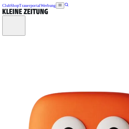
Club
Shop
Trauerportal
Werbung