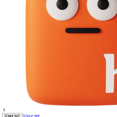
MENÜ
SUCHE