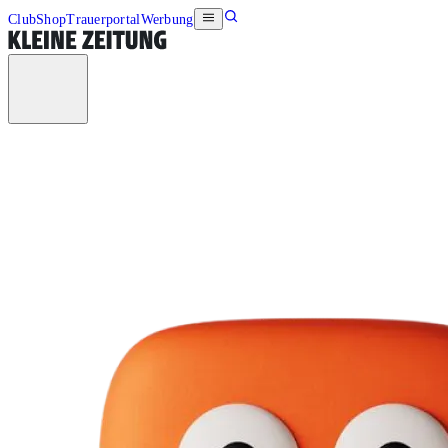
Club
Shop
Trauerportal
Werbung