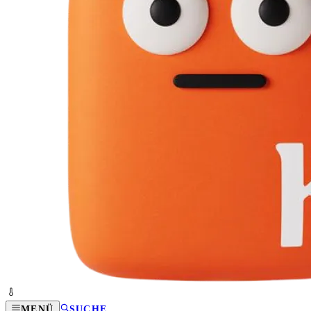
MENÜ
SUCHE