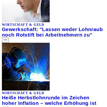
WIRTSCHAFT & GELD
Gewerkschaft: "Lassen weder Lohnraub
noch Rotstift bei Arbeitnehmern zu"
WIRTSCHAFT & GELD
Heiße Herbstlohnrunde im Zeichen
hoher Inflation – welche Erhöhung ist