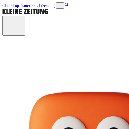
Club
Shop
Trauerportal
Werbung