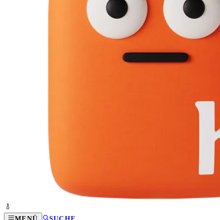
MENÜ
SUCHE