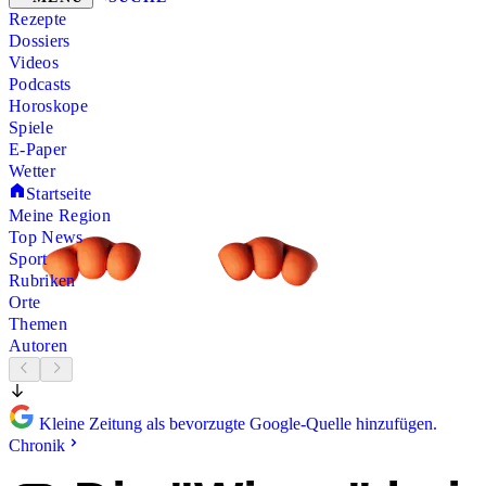
Rezepte
Dossiers
Videos
Podcasts
Horoskope
Spiele
E-Paper
Wetter
Startseite
Meine Region
Top News
Sport
Rubriken
Orte
Themen
Autoren
Kleine Zeitung als bevorzugte Google-Quelle hinzufügen.
Chronik