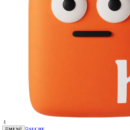
MENÜ
SUCHE