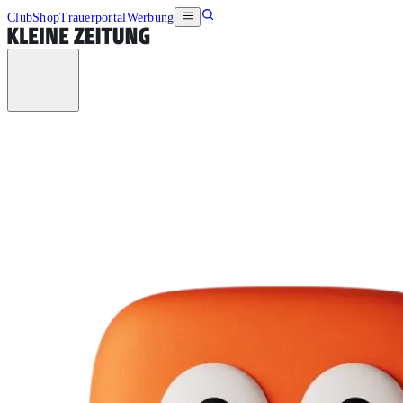
Club
Shop
Trauerportal
Werbung