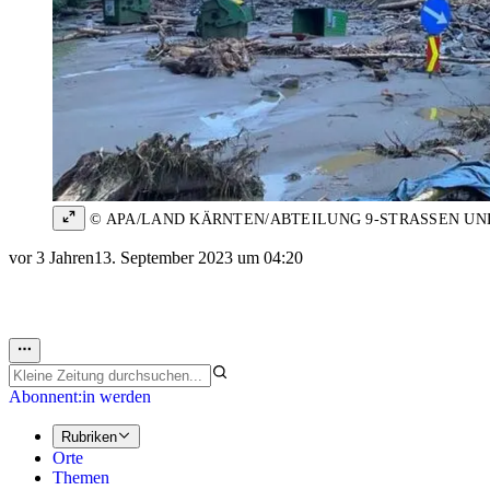
© APA/LAND KÄRNTEN/ABTEILUNG 9-STRASSEN U
vor 3 Jahren
13. September 2023 um 04:20
Abonnent:in werden
Rubriken
Orte
Themen