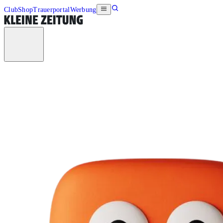
Club
Shop
Trauerportal
Werbung