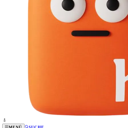
MENÜ
SUCHE