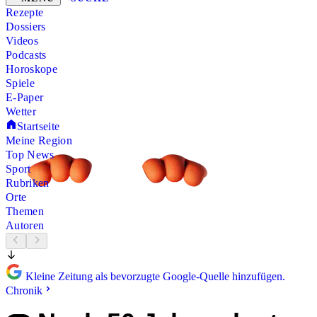
Rezepte
Dossiers
Videos
Podcasts
Horoskope
Spiele
E-Paper
Wetter
Startseite
Meine Region
Top News
Sport
Rubriken
Orte
Themen
Autoren
Kleine Zeitung als bevorzugte Google-Quelle hinzufügen.
Chronik