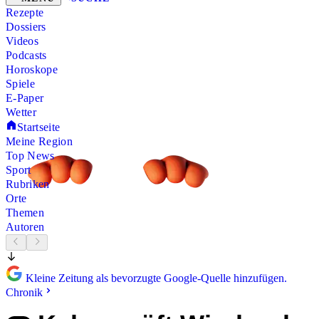
Rezepte
Dossiers
Videos
Podcasts
Horoskope
Spiele
E-Paper
Wetter
Startseite
Meine Region
Top News
Sport
Rubriken
Orte
Themen
Autoren
Kleine Zeitung als bevorzugte Google-Quelle hinzufügen.
Chronik