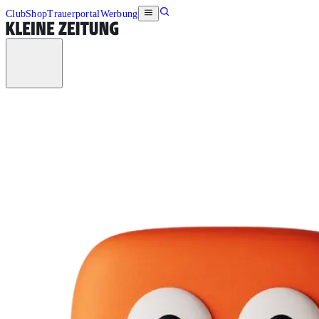
Club
Shop
Trauerportal
Werbung