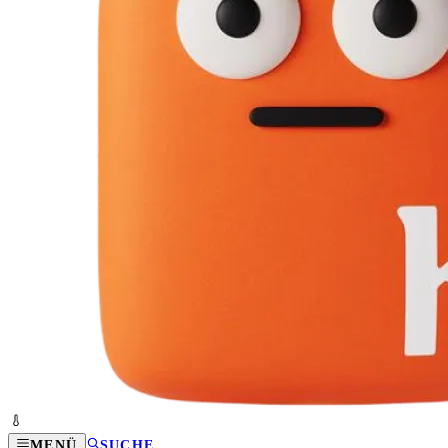
MENÜ
SUCHE