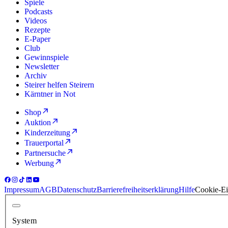
Spiele
Podcasts
Videos
Rezepte
E-Paper
Club
Gewinnspiele
Newsletter
Archiv
Steirer helfen Steirern
Kärntner in Not
Shop
Auktion
Kinderzeitung
Trauerportal
Partnersuche
Werbung
Impressum
AGB
Datenschutz
Barrierefreiheitserklärung
Hilfe
Cookie-Ei
System