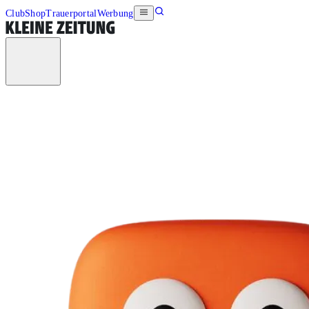
Club
Shop
Trauerportal
Werbung