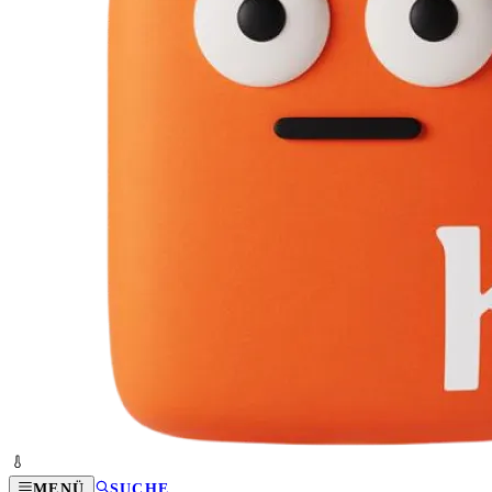
MENÜ
SUCHE