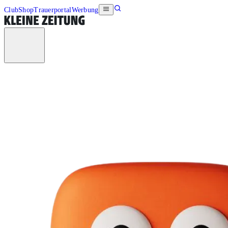
Club
Shop
Trauerportal
Werbung