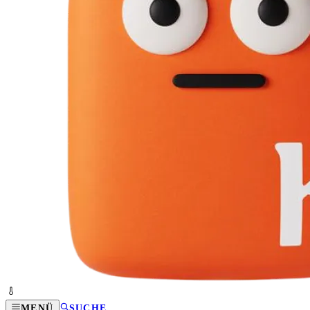
MENÜ
SUCHE