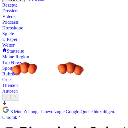
Rezepte
Dossiers
Videos
Podcasts
Horoskope
Spiele
E-Paper
Wetter
Startseite
Meine Region
Top News
Sport
Rubriken
Orte
Themen
Autoren
Kleine Zeitung als bevorzugte Google-Quelle hinzufügen.
Chronik