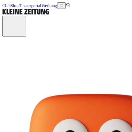
Club
Shop
Trauerportal
Werbung