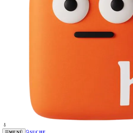
MENÜ
SUCHE