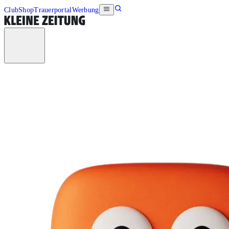
Club
Shop
Trauerportal
Werbung