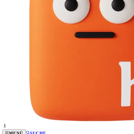
MENÜ
SUCHE