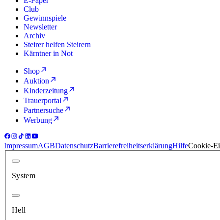
E-Paper
Club
Gewinnspiele
Newsletter
Archiv
Steirer helfen Steirern
Kärntner in Not
Shop
Auktion
Kinderzeitung
Trauerportal
Partnersuche
Werbung
Impressum
AGB
Datenschutz
Barrierefreiheitserklärung
Hilfe
Cookie-Ei
System
Hell