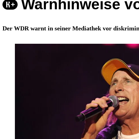
Warnhinweise vo
Der WDR warnt in seiner Mediathek vor diskrimin