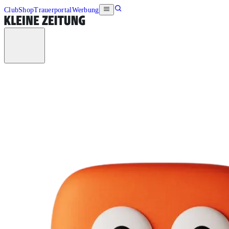
Club
Shop
Trauerportal
Werbung