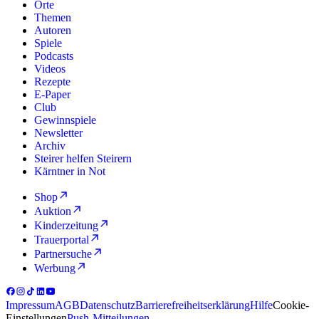
Orte
Themen
Autoren
Spiele
Podcasts
Videos
Rezepte
E-Paper
Club
Gewinnspiele
Newsletter
Archiv
Steirer helfen Steirern
Kärntner in Not
Shop
Auktion
Kinderzeitung
Trauerportal
Partnersuche
Werbung
Impressum
AGB
Datenschutz
Barrierefreiheitserklärung
Hilfe
Cookie-
Einstellungen
Push-Mitteilungen