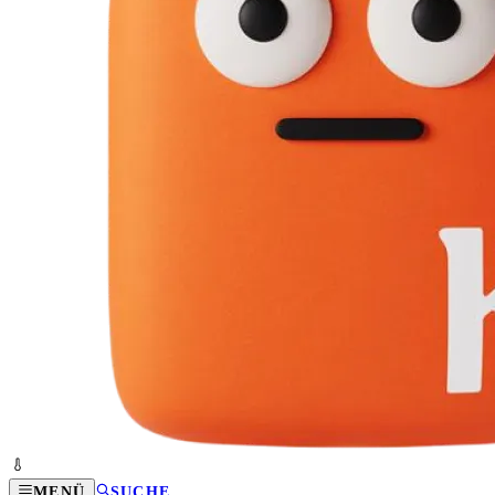
MENÜ
SUCHE