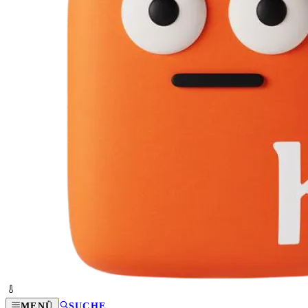
MENÜ
SUCHE