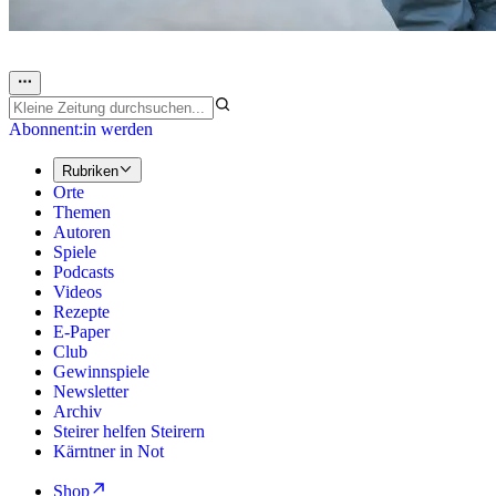
Abonnent:in werden
Rubriken
Orte
Themen
Autoren
Spiele
Podcasts
Videos
Rezepte
E-Paper
Club
Gewinnspiele
Newsletter
Archiv
Steirer helfen Steirern
Kärntner in Not
Shop