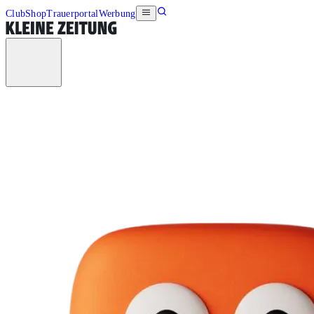
Club
Shop
Trauerportal
Werbung