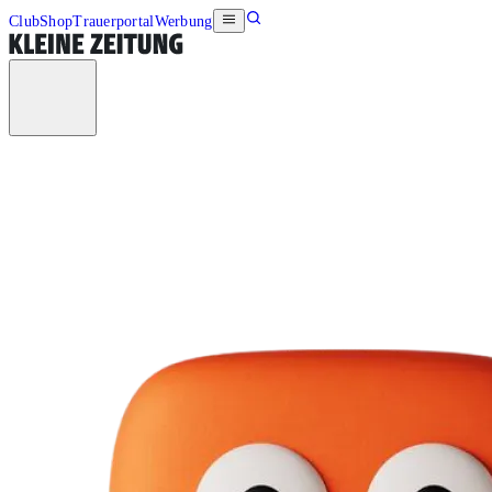
Club
Shop
Trauerportal
Werbung