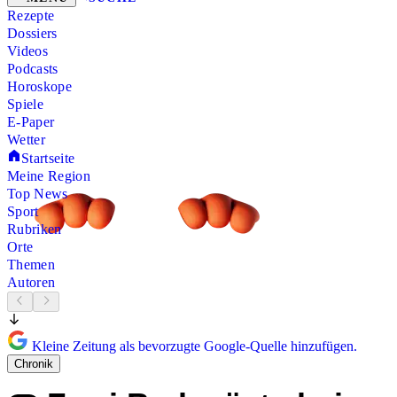
Rezepte
Dossiers
Videos
Podcasts
Horoskope
Spiele
E-Paper
Wetter
Startseite
Meine Region
Top News
Sport
Rubriken
Orte
Themen
Autoren
Kleine Zeitung als bevorzugte Google-Quelle hinzufügen.
Chronik