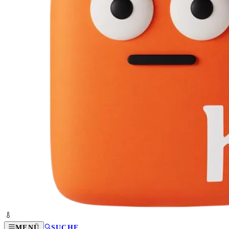
MENÜ
SUCHE