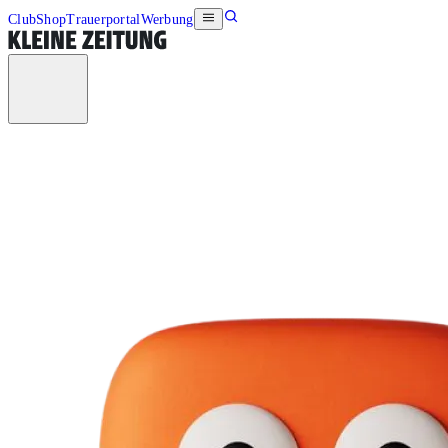
Club
Shop
Trauerportal
Werbung