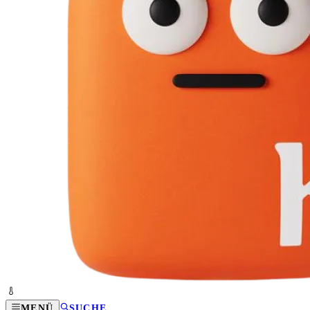
MENÜ
SUCHE