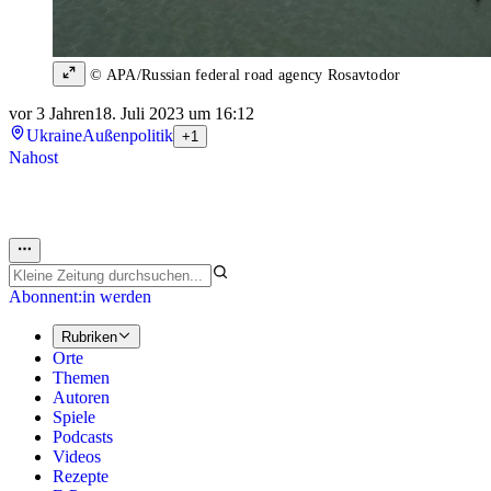
© APA/Russian federal road agency Rosavtodor
vor 3 Jahren
18. Juli 2023 um 16:12
Ukraine
Außenpolitik
+1
Nahost
Abonnent:in werden
Rubriken
Orte
Themen
Autoren
Spiele
Podcasts
Videos
Rezepte