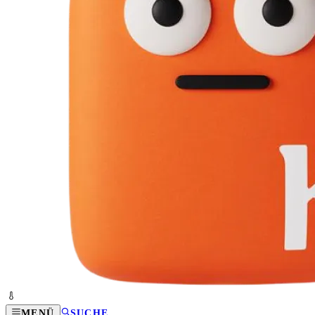
MENÜ
SUCHE