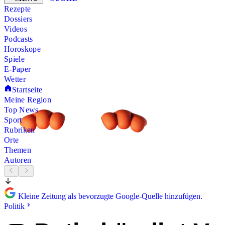
Rezepte
Dossiers
Videos
Podcasts
Horoskope
Spiele
E-Paper
Wetter
Startseite
Meine Region
Top News
Sport
Rubriken
Orte
Themen
Autoren
Kleine Zeitung als bevorzugte Google-Quelle hinzufügen.
Politik