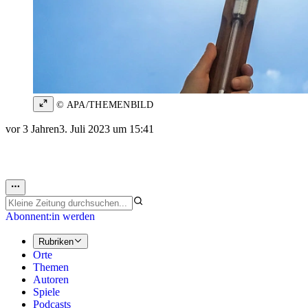
© APA/THEMENBILD
vor 3 Jahren
3. Juli 2023 um 15:41
Abonnent:in werden
Rubriken
Orte
Themen
Autoren
Spiele
Podcasts