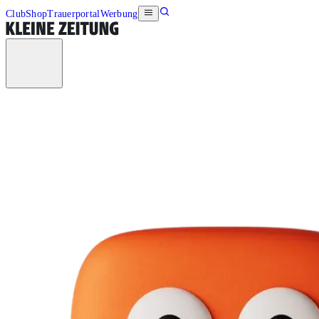
Club
Shop
Trauerportal
Werbung