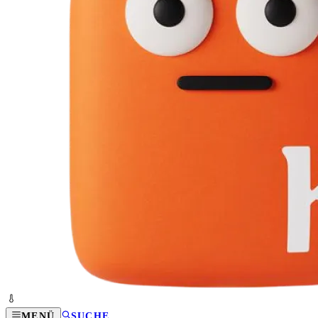
MENÜ
SUCHE