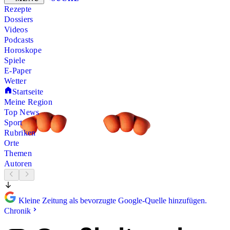
Rezepte
Dossiers
Videos
Podcasts
Horoskope
Spiele
E-Paper
Wetter
Startseite
Meine Region
Top News
Sport
Rubriken
Orte
Themen
Autoren
Kleine Zeitung als bevorzugte Google-Quelle hinzufügen.
Chronik