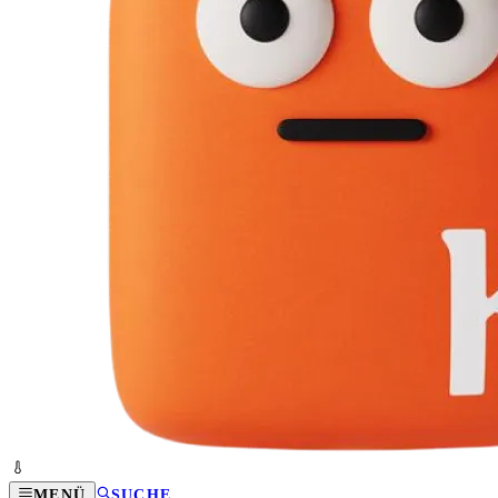
MENÜ
SUCHE