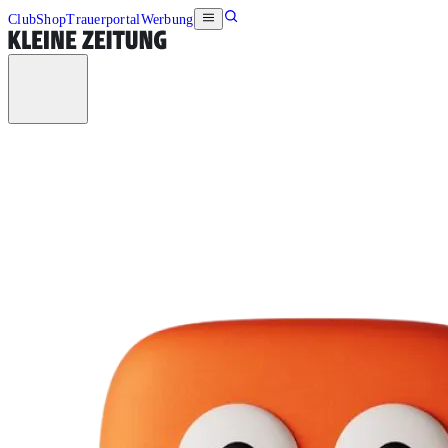
Club
Shop
Trauerportal
Werbung