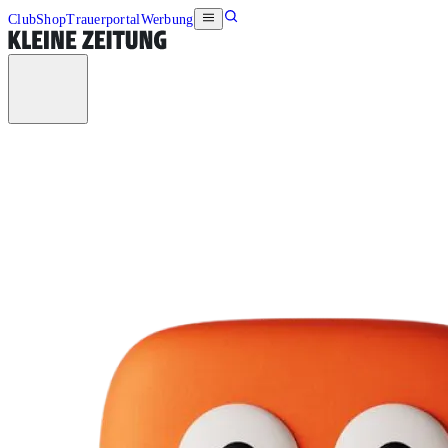
Club
Shop
Trauerportal
Werbung