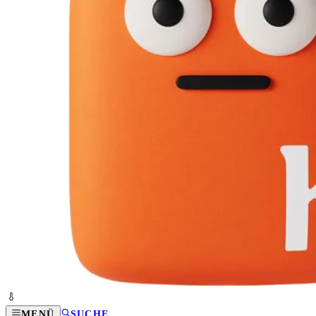
MENÜ
SUCHE