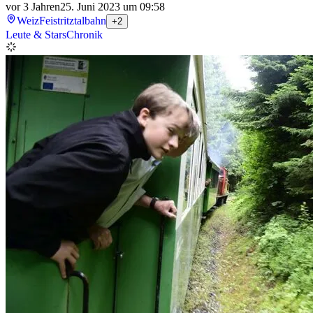
vor 3 Jahren
25. Juni 2023 um 09:58
Weiz
Feistritztalbahn
+2
Leute & Stars
Chronik