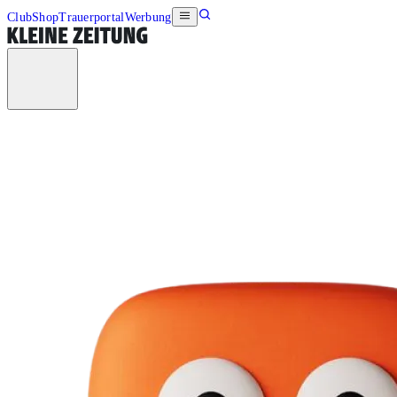
Club
Shop
Trauerportal
Werbung