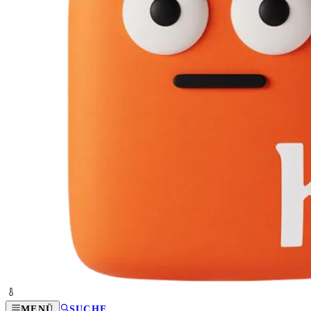
MENÜ
SUCHE