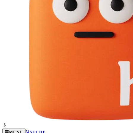
MENÜ
SUCHE