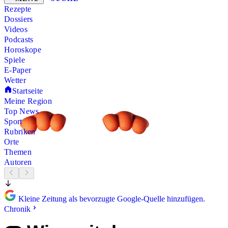
Rezepte
Dossiers
Videos
Podcasts
Horoskope
Spiele
E-Paper
Wetter
Startseite
Meine Region
Top News
Sport
Rubriken
Orte
Themen
Autoren
Kleine Zeitung als bevorzugte Google-Quelle hinzufügen.
Chronik