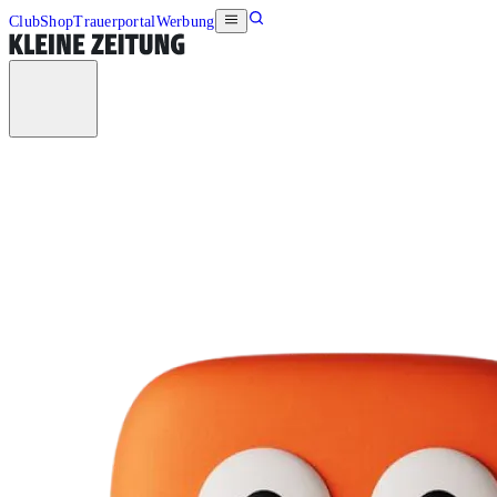
Club
Shop
Trauerportal
Werbung