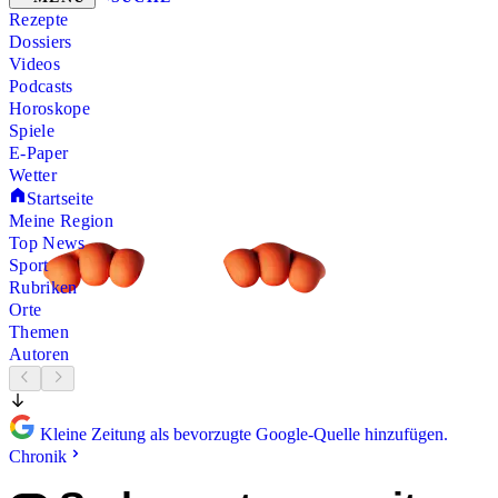
Rezepte
Dossiers
Videos
Podcasts
Horoskope
Spiele
E-Paper
Wetter
Startseite
Meine Region
Top News
Sport
Rubriken
Orte
Themen
Autoren
Kleine Zeitung als bevorzugte Google-Quelle hinzufügen.
Chronik