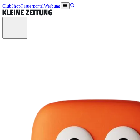
Club
Shop
Trauerportal
Werbung