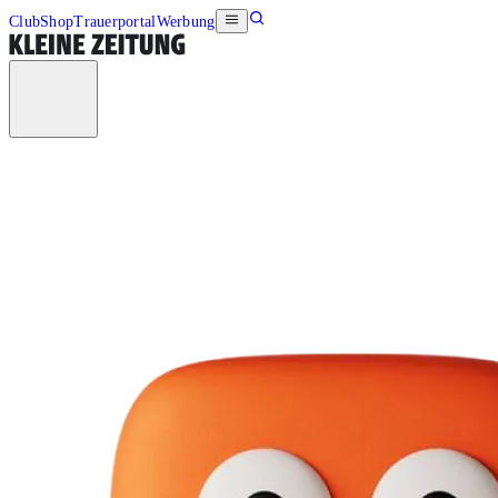
Club
Shop
Trauerportal
Werbung