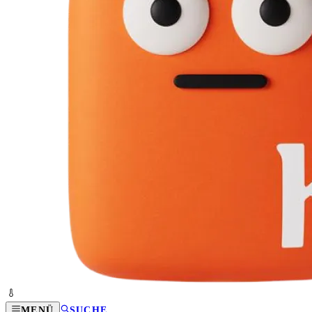
MENÜ
SUCHE