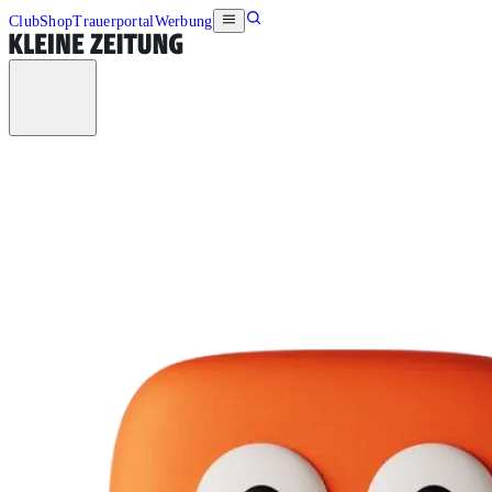
Club
Shop
Trauerportal
Werbung