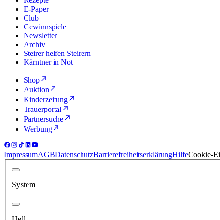
Rezepte
E-Paper
Club
Gewinnspiele
Newsletter
Archiv
Steirer helfen Steirern
Kärntner in Not
Shop
Auktion
Kinderzeitung
Trauerportal
Partnersuche
Werbung
Impressum
AGB
Datenschutz
Barrierefreiheitserklärung
Hilfe
Cookie-Ei
System
Hell