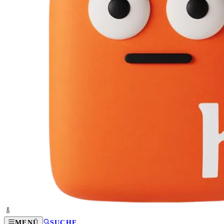
MENÜ
SUCHE