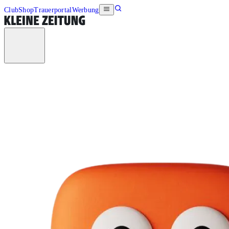
Club
Shop
Trauerportal
Werbung