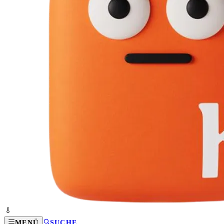
MENÜ
SUCHE