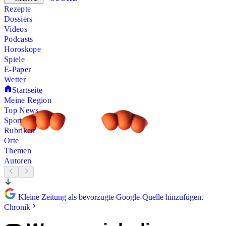
Rezepte
Dossiers
Videos
Podcasts
Horoskope
Spiele
E-Paper
Wetter
Startseite
Meine Region
Top News
Sport
Rubriken
Orte
Themen
Autoren
Kleine Zeitung als bevorzugte Google-Quelle hinzufügen.
Chronik