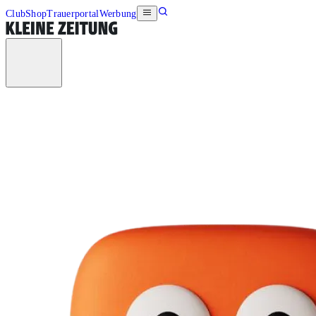
Club
Shop
Trauerportal
Werbung