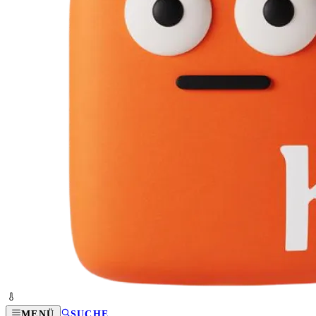
MENÜ
SUCHE