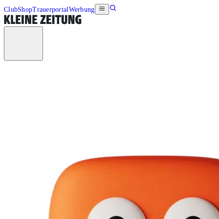
Club
Shop
Trauerportal
Werbung