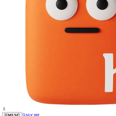
MENÜ
SUCHE