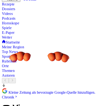
Rezepte
Dossiers
Videos
Podcasts
Horoskope
Spiele
E-Paper
Wetter
Startseite
Meine Region
Top News
Sport
Rubriken
Orte
Themen
Autoren
Kleine Zeitung als bevorzugte Google-Quelle hinzufügen.
Chronik