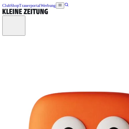
Club
Shop
Trauerportal
Werbung