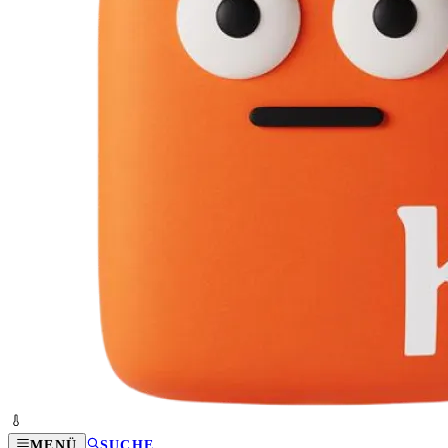
MENÜ
SUCHE