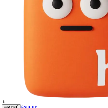
MENÜ
SUCHE