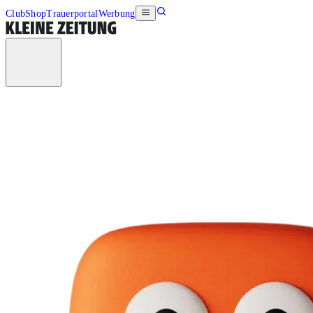
Club
Shop
Trauerportal
Werbung