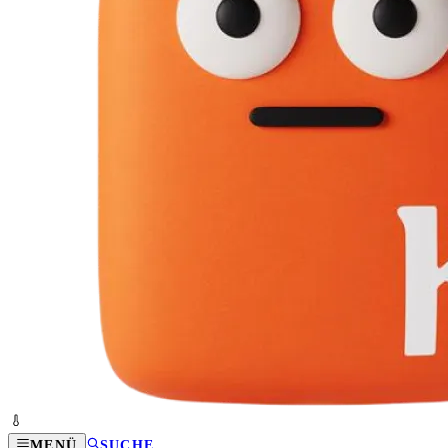
MENÜ
SUCHE