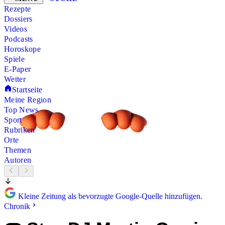
Rezepte
Dossiers
Videos
Podcasts
Horoskope
Spiele
E-Paper
Wetter
Startseite
Meine Region
Top News
Sport
Rubriken
Orte
Themen
Autoren
Kleine Zeitung als bevorzugte Google-Quelle hinzufügen.
Chronik