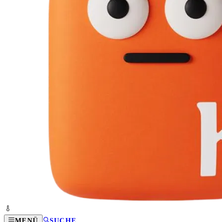
MENÜ
SUCHE