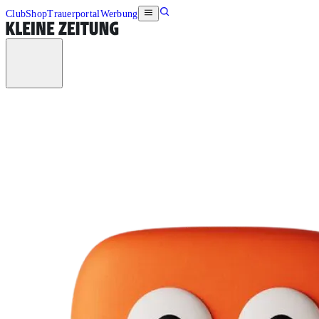
Club
Shop
Trauerportal
Werbung