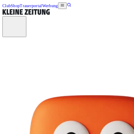
Club
Shop
Trauerportal
Werbung