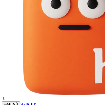
MENÜ
SUCHE