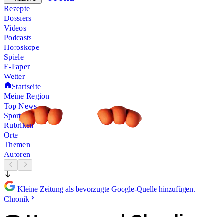
Rezepte
Dossiers
Videos
Podcasts
Horoskope
Spiele
E-Paper
Wetter
Startseite
Meine Region
Top News
Sport
Rubriken
Orte
Themen
Autoren
Kleine Zeitung als bevorzugte Google-Quelle hinzufügen.
Chronik