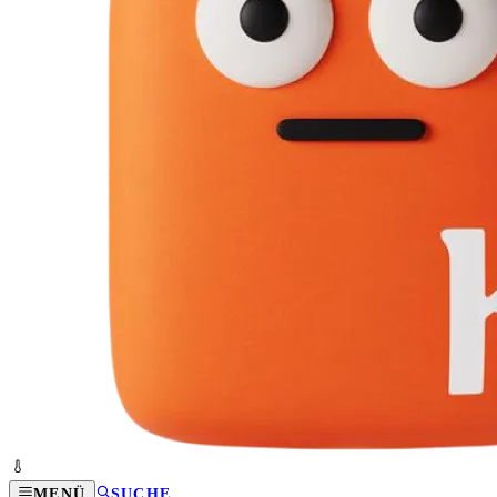
MENÜ
SUCHE