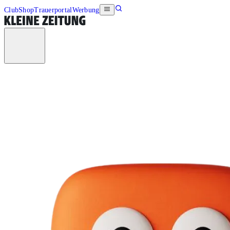
Club
Shop
Trauerportal
Werbung