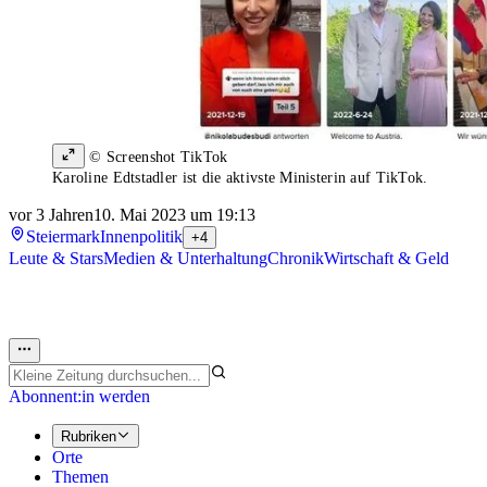
© Screenshot TikTok
Karoline Edtstadler ist die aktivste Ministerin auf TikTok.
vor 3 Jahren
10. Mai 2023 um 19:13
Steiermark
Innenpolitik
+4
Leute & Stars
Medien & Unterhaltung
Chronik
Wirtschaft & Geld
Abonnent:in werden
Rubriken
Orte
Themen