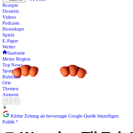
Rezepte
Dossiers
Videos
Podcasts
Horoskope
Spiele
E-Paper
Wetter
Startseite
Meine Region
Top News
Sport
Rubriken
Orte
Themen
Autoren
Kleine Zeitung als bevorzugte Google-Quelle hinzufügen.
Politik