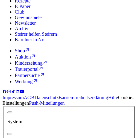
Rezepte
E-Paper
Club
Gewinnspiele
Newsletter
Archiv
Steirer helfen Steirern
Kärntner in Not
Shop
Auktion
Kinderzeitung
Trauerportal
Partnersuche
Werbung
Impressum
AGB
Datenschutz
Barrierefreiheitserklärung
Hilfe
Cookie-
Einstellungen
Push-Mitteilungen
System