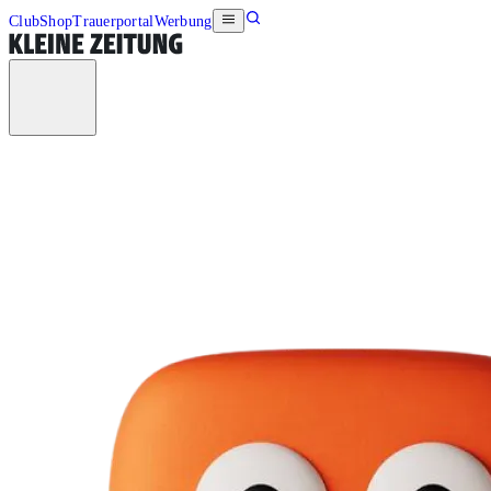
Club
Shop
Trauerportal
Werbung