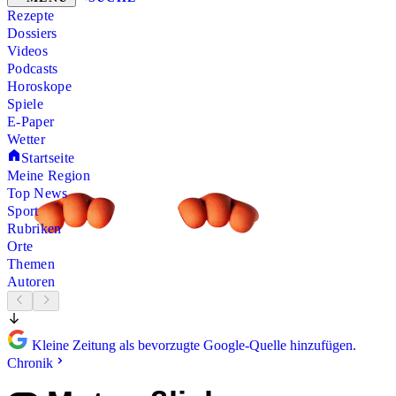
Rezepte
Dossiers
Videos
Podcasts
Horoskope
Spiele
E-Paper
Wetter
Startseite
Meine Region
Top News
Sport
Rubriken
Orte
Themen
Autoren
Kleine Zeitung als bevorzugte Google-Quelle hinzufügen.
Chronik