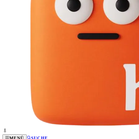
MENÜ
SUCHE