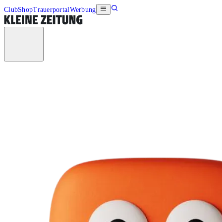
Club
Shop
Trauerportal
Werbung