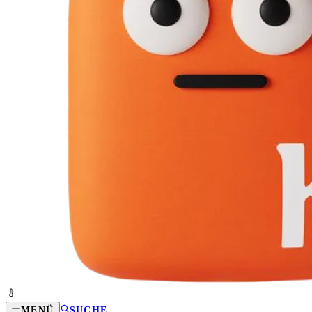
MENÜ
SUCHE