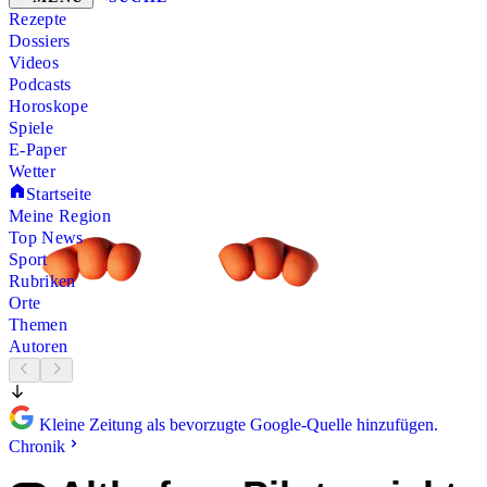
Rezepte
Dossiers
Videos
Podcasts
Horoskope
Spiele
E-Paper
Wetter
Startseite
Meine Region
Top News
Sport
Rubriken
Orte
Themen
Autoren
Kleine Zeitung als bevorzugte Google-Quelle hinzufügen.
Chronik