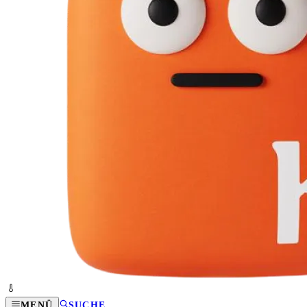
MENÜ
SUCHE