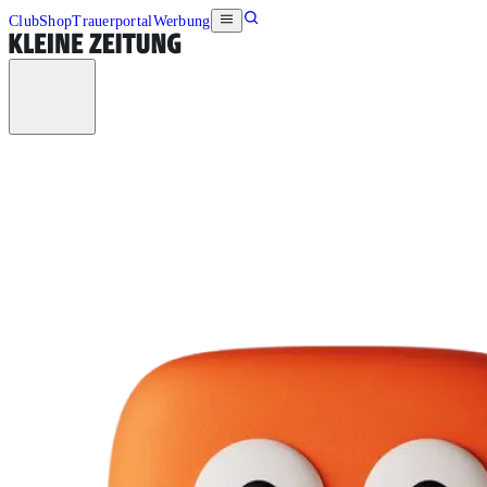
Club
Shop
Trauerportal
Werbung