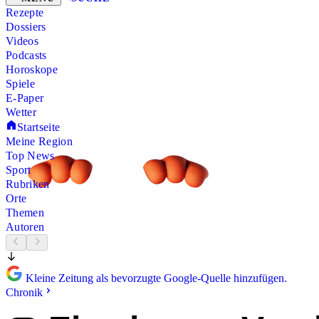
Rezepte
Dossiers
Videos
Podcasts
Horoskope
Spiele
E-Paper
Wetter
Startseite
Meine Region
Top News
Sport
Rubriken
Orte
Themen
Autoren
Kleine Zeitung als bevorzugte Google-Quelle hinzufügen.
Chronik