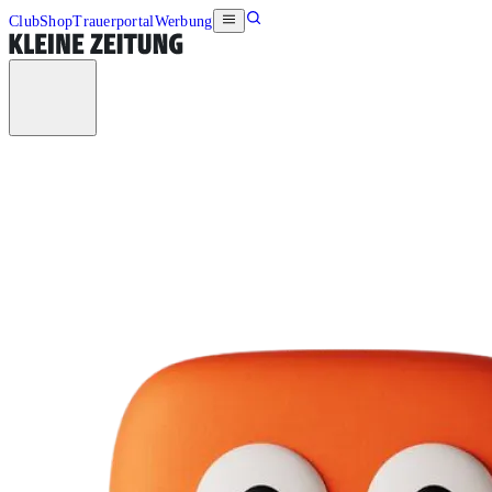
Club
Shop
Trauerportal
Werbung