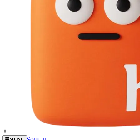
MENÜ
SUCHE