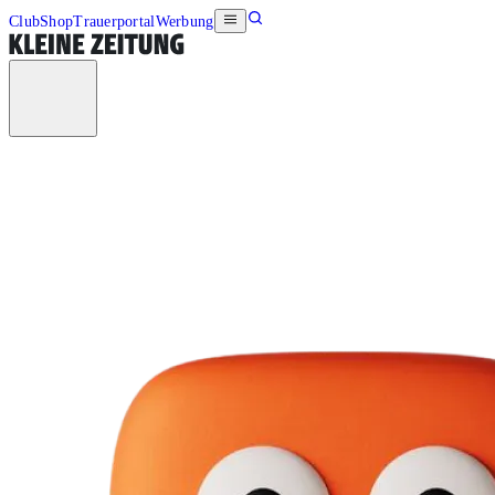
Club
Shop
Trauerportal
Werbung