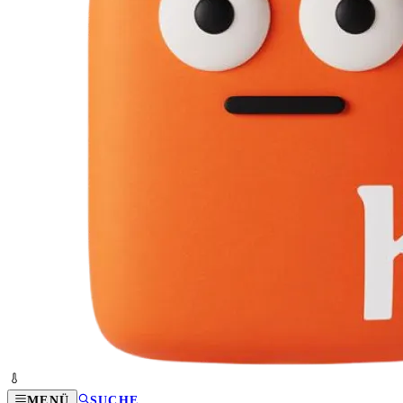
MENÜ
SUCHE